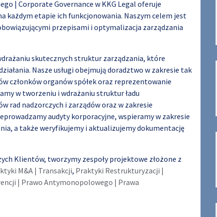
ego | Corporate Governance w KKG Legal oferuje
a każdym etapie ich funkcjonowania. Naszym celem jest
obowiązującymi przepisami i optymalizacja zarządzania
wdrażaniu skutecznych struktur zarządzania, które
ziałania. Nasze usługi obejmują doradztwo w zakresie tak
ków członków organów spółek oraz reprezentowanie
amy w tworzeniu i wdrażaniu struktur ładu
w rad nadzorczych i zarządów oraz w zakresie
eprowadzamy audyty korporacyjne, wspieramy w zakresie
ania, a także weryfikujemy i aktualizujemy dokumentację
ych Klientów, tworzymy zespoły projektowe złożone z
ktyki M&A | Transakcji
,
Praktyki Restrukturyzacji |
rencji | Prawo Antymonopolowego | Prawa