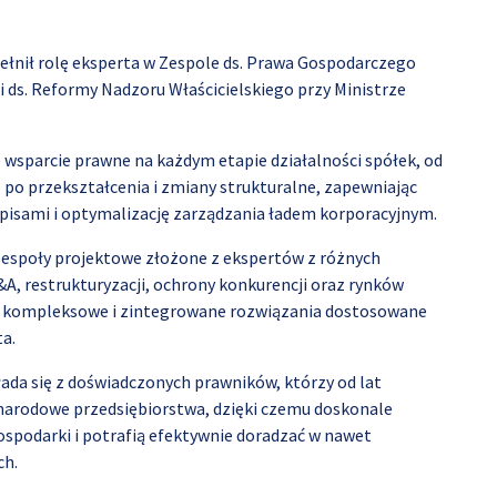
pełnił rolę eksperta w Zespole ds. Prawa Gospodarczego
i ds. Reformy Nadzoru Właścicielskiego przy Ministrze
wsparcie prawne na każdym etapie działalności spółek, od
ż po przekształcenia i zmiany strukturalne, zapewniając
pisami i optymalizację zarządzania ładem korporacyjnym.
społy projektowe złożone z ekspertów z różnych
A, restrukturyzacji, ochrony konkurencji oraz rynków
ć kompleksowe i zintegrowane rozwiązania dostosowane
a.
ada się z doświadczonych prawników, którzy od lat
ynarodowe przedsiębiorstwa, dzięki czemu doskonale
spodarki i potrafią efektywnie doradzać w nawet
ch.