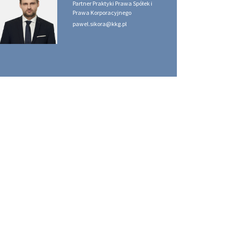
Partner Praktyki Prawa Spółek i
Prawa Korporacyjnego
pawel.sikora@kkg.pl