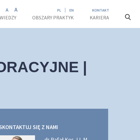
A
A
A
PL
EN
KONTAKT
 WIEDZY
OBSZARY PRAKTYK
KARIERA
ORACYJNE |
SKONTAKTUJ SIĘ Z NAMI
dr Rafał Kos, LL.M.