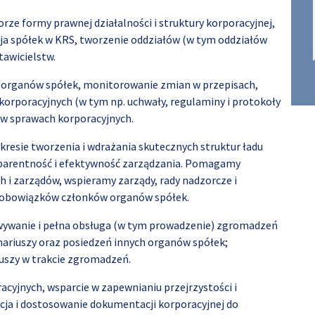
ze formy prawnej działalności i struktury korporacyjnej,
cja spółek w KRS, tworzenie oddziałów (w tym oddziałów
tawicielstw.
organów spółek, monitorowanie zmian w przepisach,
orporacyjnych (w tym np. uchwały, regulaminy i protokoły
w sprawach korporacyjnych.
resie tworzenia i wdrażania skutecznych struktur ładu
sparentność i efektywność zarządzania. Pomagamy
 i zarządów, wspieramy zarządy, rady nadzorcze i
e obowiązków członków organów spółek.
ywanie i pełna obsługa (w tym prowadzenie) zgromadzeń
ariuszy oraz posiedzeń innych organów spółek;
uszy w trakcie zgromadzeń.
yjnych, wsparcie w zapewnianiu przejrzystości i
cja i dostosowanie dokumentacji korporacyjnej do