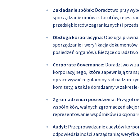
Zakładanie spółek:
Doradztwo przy wybor
sporządzanie umów i statutów, rejestra
przedsiębiorców zagranicznych) i przeds
Obsługa korporacyjna:
Obsługa prawna 
sporządzanie i weryfikacja dokumentów k
posiedzeń organów). Bieżące doradztwo 
Corporate Governance:
Doradztwo w zak
korporacyjnego, które zapewniają tran
opracowywać regulaminy rad nadzorczych
komitety, a także doradzamy w zakresi
Zgromadzenia i posiedzenia:
Przygotow
wspólników, walnych zgromadzeń akcjon
reprezentowanie wspólników i akcjonari
Audyt:
Przeprowadzanie audytów korporac
odpowiedzialności zarządzania; weryfika