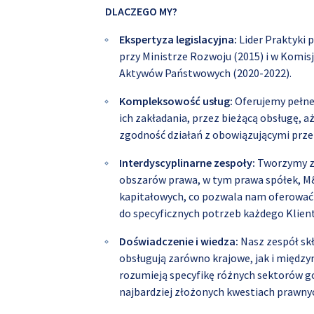
DLACZEGO MY?
Ekspertyza legislacyjna:
Lider Praktyki 
przy Ministrze Rozwoju (2015) i w Komisj
Aktywów Państwowych (2020-2022).
Kompleksowość usług:
Oferujemy pełne 
ich zakładania, przez bieżącą obsługę, a
zgodność działań z obowiązującymi prze
Interdyscyplinarne zespoły:
Tworzymy ze
obszarów prawa, w tym prawa spółek, M&
kapitałowych, co pozwala nam oferowa
do specyficznych potrzeb każdego Klient
Doświadczenie i wiedza:
Nasz zespół skł
obsługują zarówno krajowe, jak i międz
rozumieją specyfikę różnych sektorów go
najbardziej złożonych kwestiach prawny