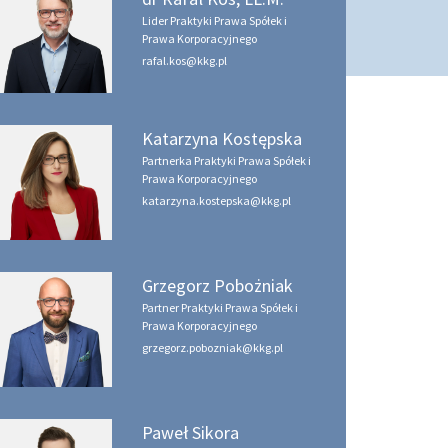
Lider Praktyki Prawa Spółek i
Prawa Korporacyjnego
rafal.kos@kkg.pl
Katarzyna Kostępska
Partnerka Praktyki Prawa Spółek i
Prawa Korporacyjnego
katarzyna.kostepska@kkg.pl
Grzegorz Pobożniak
Partner Praktyki Prawa Spółek i
Prawa Korporacyjnego
grzegorz.pobozniak@kkg.pl
Paweł Sikora