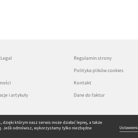
 Legal
Regulamin strony
ł
Polityka plików cookies
ności
Kontakt
cje i artykuły
Dane do faktur
 dzięki którym nasz serwis może działać lepiej, a także
Ustawien
dę. Jeśli odmówisz, wykorzystamy tylko niezbędne
© 2026 KKG Legal Kubas Kos Gałkowski i Wspólnicy sp. k.