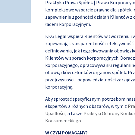
Praktyka Prawa Spółek | Prawa Korporacyjn
kompleksowe wsparcie prawne dla spółek, n
zapewnienie zgodności działań Klientów z 
ładem korporacyjnym.
KKG Legal wspiera Klientów w tworzeniu i 
zapewniają transparentność i efektywność d
definiowania, jak i egzekwowania obowiąz
Klientów w sporach korporacyjnych. Doradz
korporacyjnego, opracowywaniu regulaminó
obowiązków członków organów spółek. Prz
przejrzystości i odpowiedzialności zarządz
korporacyjną.
Aby sprostać specyficznym potrzebom nasz
ekspertów z różnych obszarów, w tym z
Pra
Upadłości
, a także
Praktyki Ochrony Konku
Konsumenckiego
.
W CZYM POMAGAMY?