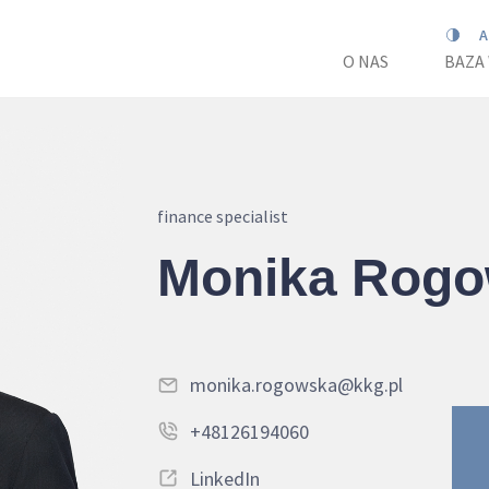
O NAS
BAZA
finance specialist
Monika Rog
monika.rogowska@kkg.pl
+48126194060
LinkedIn