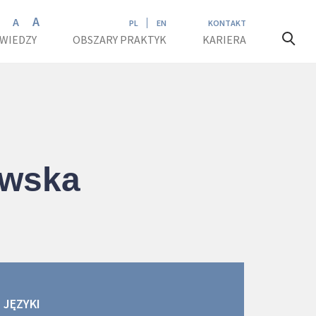
A
A
A
PL
EN
KONTAKT
 WIEDZY
OBSZARY PRAKTYK
KARIERA
owska
JĘZYKI