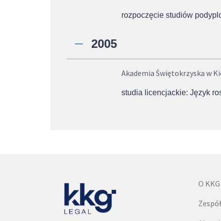
rozpoczęcie studiów podypl
2005
Akademia Świętokrzyska w Ki
studia licencjackie: Język ro
O KKG
Zespó