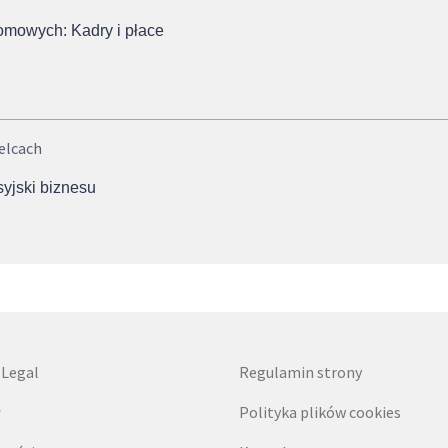
omowych: Kadry i płace
elcach
syjski biznesu
 Legal
Regulamin strony
ł
Polityka plików cookies