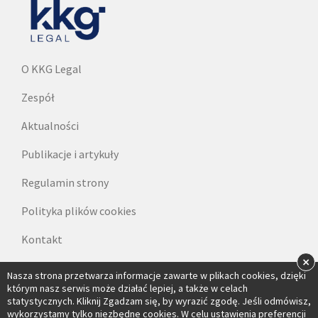
O KKG Legal
Zespół
Aktualności
Publikacje i artykuły
Regulamin strony
Polityka plików cookies
Kontakt
×
Dane do faktur
Nasza strona przetwarza informacje zawarte w plikach cookies, dzięki
którym nasz serwis może działać lepiej, a także w celach
statystycznych. Kliknij Zgadzam się, by wyrazić zgodę. Jeśli odmówisz,
wykorzystamy tylko niezbędne cookies. W celu ustawienia preferencji