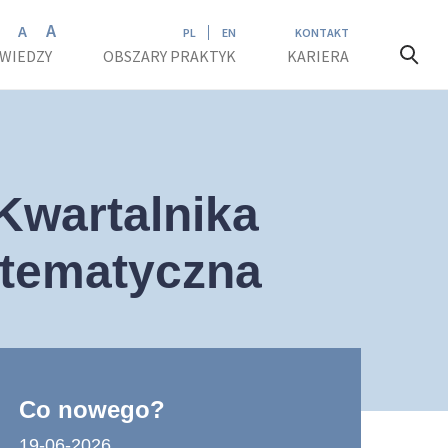
A
A
A
PL
EN
KONTAKT
 WIEDZY
OBSZARY PRAKTYK
KARIERA
Kwartalnika
 tematyczna
Co nowego?
19-06-2026