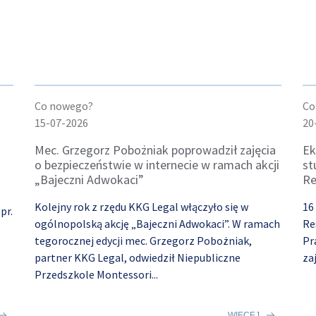
Co nowego?
Co
15-07-2026
20
Mec. Grzegorz Pobożniak poprowadził zajęcia
Ek
o bezpieczeństwie w internecie w ramach akcji
st
„Bajeczni Adwokaci”
Re
Kolejny rok z rzędu KKG Legal włączyło się w
16
pr.
ogólnopolską akcję „Bajeczni Adwokaci”. W ramach
Re
tegorocznej edycji mec. Grzegorz Pobożniak,
Pr
partner KKG Legal, odwiedził Niepubliczne
za
Przedszkole Montessori...
WIĘCEJ